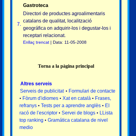
Gastroteca
Directori de productes agroalimentaris
catalans de qualitat, localització
7.
geográfica on adquirir-los i degustar-los i
receptari relacionat.
Enllaç trencat
| Data: 11-05-2008
Torna a la pàgina principal
Altres serveis
Serveis de publicitat
•
Formulari de contacte
•
Fòrum d'idiomes
•
Xat en català
•
Frases,
refranys
•
Tests per a aprendre anglès
•
El
racó de l'escriptor
•
Servei de blogs
•
LLista
top ranking
•
Gramática catalana de nivel
medio