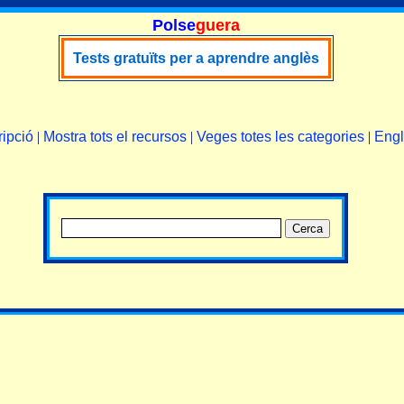
Polse
guera
Tests gratuïts per a aprendre anglès
ipció
|
Mostra tots el recursos
|
Veges totes les categories
|
Engl